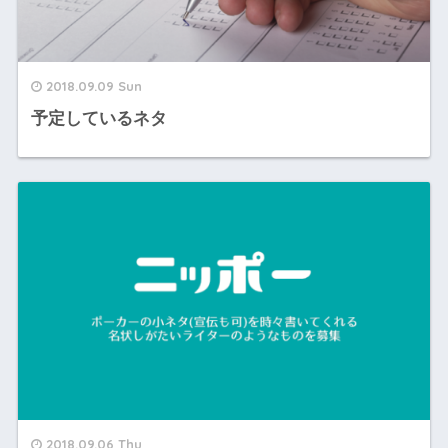
2018.09.09 Sun
予定しているネタ
2018.09.06 Thu